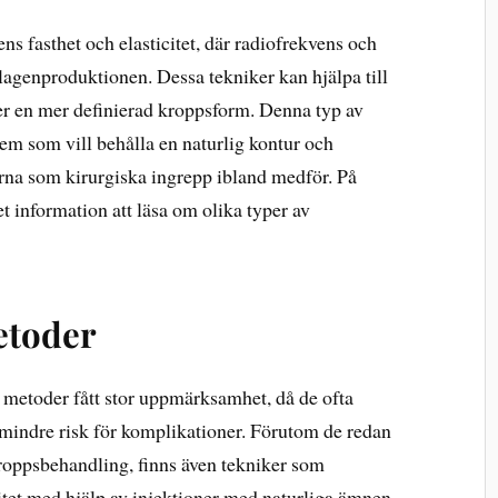
s fasthet och elasticitet, där radiofrekvens och
llagenproduktionen. Dessa tekniker kan hjälpa till
 ger en mer definierad kroppsform. Denna typ av
em som vill behålla en naturlig kontur och
rna som kirurgiska ingrepp ibland medför. På
t information att läsa om olika typer av
etoder
 metoder fått stor uppmärksamhet, då de ofta
 mindre risk för komplikationer. Förutom de redan
roppsbehandling, finns även tekniker som
litet med hjälp av injektioner med naturliga ämnen.