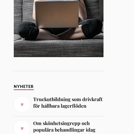
NYHETER
Truckutbildning som drivkraft
för hållbara lagerflöden
Om skönhetsingrepp och
populära behandlingar idag