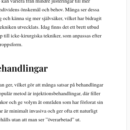
 kan variera från mindre justeringar till mer
individens önskemål och behov. Många ser dessa
g och känna sig mer självsäker, vilket har bidragit
tekniken utvecklats. Idag finns det ett brett utbud
p till icke-kirurgiska tekniker, som anpassas efter
kroppsform.
ehandlingar
man ger, vilket gör att många satsar på behandlingar
pulär metod är injektionsbehandlingar, där filler
nkor och ge volym åt områden som har förlorat sin
 är minimalt invasiva och ger ofta ett naturligt
ehålls utan att man ser ”överarbetad” ut.