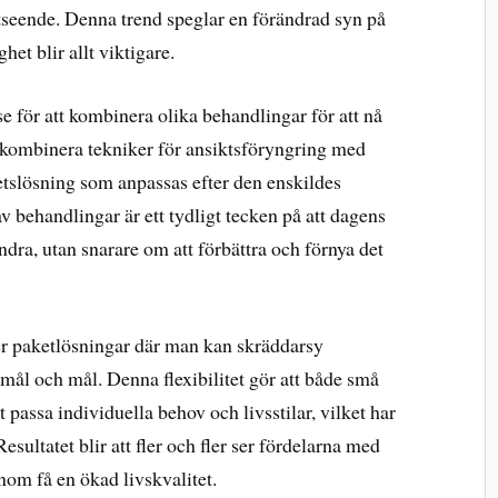
tseende. Denna trend speglar en förändrad syn på
het blir allt viktigare.
se för att kombinera olika behandlingar för att nå
tt kombinera tekniker för ansiktsföryngring med
etslösning som anpassas efter den enskildes
 behandlingar är ett tydligt tecken på att dagens
ändra, utan snarare om att förbättra och förnya det
der paketlösningar där man kan skräddarsy
ål och mål. Denna flexibilitet gör att både små
 passa individuella behov och livsstilar, vilket har
esultatet blir att fler och fler ser fördelarna med
enom få en ökad livskvalitet.