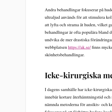
Andra behandlingar fokuserar på huden
ultraljud används för att stimulera ko
att lyfta och strama åt huden, vilket
behandlingar är ofta populära bland d
undvika de mer drastiska förändringa
webbplatsen
https://ak.se/
finns mycke
skönhetsbehandlingar.
Icke-kirurgiska m
I dagens samhälle har icke-kirurgiska
innebär kortare återhämtningstid och
nämnda metoderna för ansikts- och k
fokuserar på att förbättra hudens kva