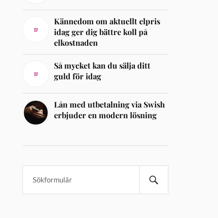
Kännedom om aktuellt elpris
idag ger dig bättre koll på
elkostnaden
Så mycket kan du sälja ditt
guld för idag
Lån med utbetalning via Swish
erbjuder en modern lösning