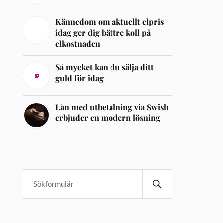
Kännedom om aktuellt elpris
idag ger dig bättre koll på
elkostnaden
Så mycket kan du sälja ditt
guld för idag
Lån med utbetalning via Swish
erbjuder en modern lösning