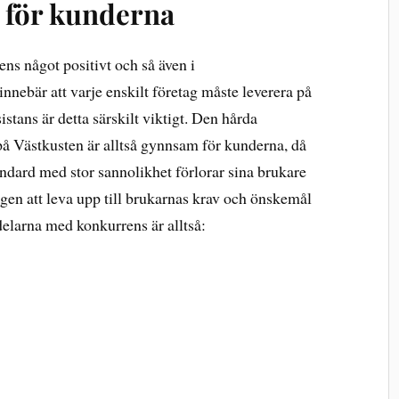
 för kunderna
ns något positivt och så även i
nnebär att varje enskilt företag måste leverera på
istans är detta särskilt viktigt. Den hårda
på Västkusten är alltså gynnsam för kunderna, då
andard med stor sannolikhet förlorar sina brukare
tagen att leva upp till brukarnas krav och önskemål
rdelarna med konkurrens är alltså: