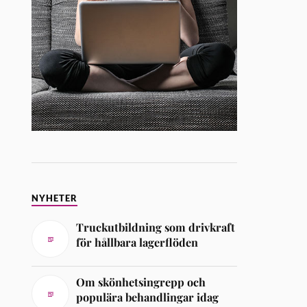
NYHETER
Truckutbildning som drivkraft
för hållbara lagerflöden
Om skönhetsingrepp och
populära behandlingar idag