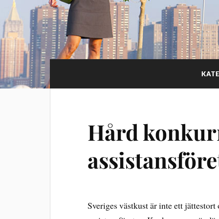
KAT
Hård konkurr
assistansföre
Sveriges västkust är inte ett jättesto