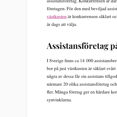
assistansföretag. Konkurrensen är där
företagen. För den med beviljad assis
västkusten
är konkurrensen såklart ocks
är dags att välja.
Assistansföretag p
I Sverige finns ca 14 000 assistansbe
bor på just västkusten är såklart svå
några av dessa får sin assistans till
närmare 20 olika assistansföretag och
fler. Många företag ger en hårdare kon
synvinklarna.