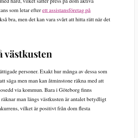
med hård, vilket sätter press på dom aktiva
tans som letar efter
ett assistansföretag på
å bra, men det kan vara svårt att hitta rätt när det
å västkusten
rättigade personer. Exakt hur många av dessa som
rt att säga men man kan åtminstone räkna med att
godosedd via kommun. Bara i Göteborg finns
 räknar man längs västkusten är antalet betydligt
kurrens, vilket är positivt från dom flesta